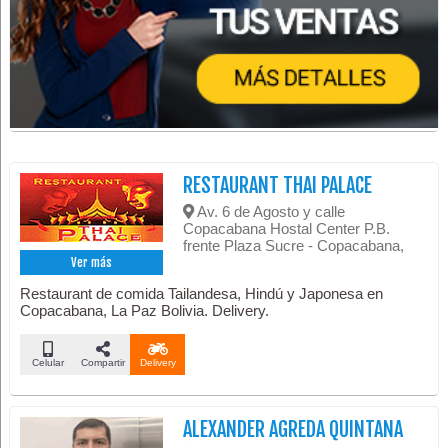
RESTAURANT THAI PALACE
Av. 6 de Agosto y calle
Copacabana Hostal Center P.B.
frente Plaza Sucre - Copacabana,
Ver más
Restaurant de comida Tailandesa, Hindú y Japonesa en
Copacabana, La Paz Bolivia. Delivery.
Celular
Compartir
Delivery
ALEXANDER AGREDA QUINTANA