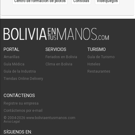
Centro de formación de pilotos
Consolas
Videojuegos
PORTAL
SERVICIOS
TURISMO
Amarillas
Feriados en Bolivia
Guía de Turismo
Guía Médica
Clima en Bolivia
Hoteles
Guía de la Industria
Restaurantes
Tiendas Online Delivery
CONTÁCTENOS
Registre su empresa
Contáctenos por e-mail
© 2004-2026 www.boliviaentusmanos.com
Aviso Legal
SÍGUENOS EN: